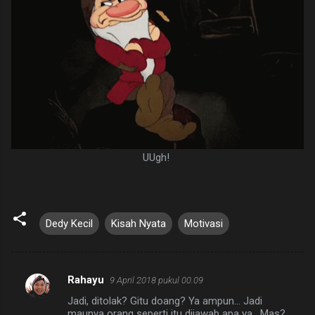
UUgh!
Dedy Kecil
Kisah Nyata
Motivasi
Rahayu
9 April 2018 pukul 00.09
K
Jadi, ditolak? Gitu doang? Ya ampun... Jadi
o
maunya orang seperti itu dijawab apa ya , Mas?