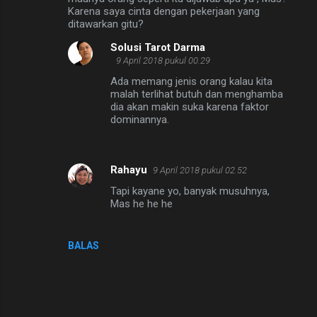
m
Karena saya cinta dengan pekerjaan yang
ditawarkan gitu?
e
Solusi Tarot Darma
n
9 April 2018 pukul 00.29
t
Ada memang jenis orang kalau kita
a
malah terlihat butuh dan menghamba
dia akan makin suka karena faktor
r
dominannya.
Rahayu
9 April 2018 pukul 02.52
Tapi kayane yo, banyak musuhnya,
Mas he he he
BALAS