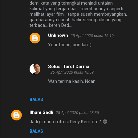
demi kata yang terangkai menjadi untaian
kalimat yang tergambar... membacanya seperti
melihat layar film... tanpa susah membayangkan,
gambarannya sudah hadir seiring tulisan yang
terbaca... keren Ded...
Unknown
25 April 2020 pukul 16.19
Your friend, bondan :)
Solusi Tarot Darma
25 April 2020 pukul 18.59
Wah terima kasih, Ndan
BALAS
Ilham Sadli
25 April 2020 pukul 23.36
Jadi gimana foto si Dedy Kecil om? 😂
BALAS