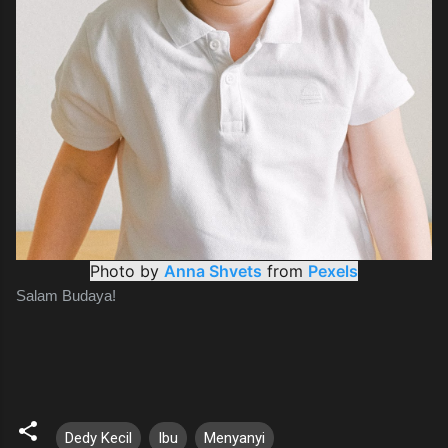
Photo by
Anna Shvets
from
Pexels
Salam Budaya!
Dedy Kecil
Ibu
Menyanyi