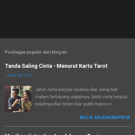
P
o
s
t
Postingan populer dari blog ini
i
n
Tanda Saling Cinta - Menurut Kartu Tarot
g
K
-
Maret 06, 2019
o
m
Jatuh cinta berjuta rasanya Biar siang biar
e
n
malam terbayang wajahnya Jatuh cinta berjuta
t
indahnya Biar hitam biar putih manislah
a
nampaknya Dia jauh aku cemas tapi hati rindu
r
BACA SELENGKAPNYA
Dia dekat aku senang tapi salah tingkah Dia aktif
aku pura-pura jual mahal Dia diam aku cari
perhatian oh repotnya Salam Budaya! Duh yang