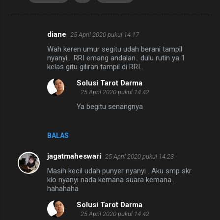
diane
25 April 2020 pukul 14.17
K
Wah keren umur segitu udah berani tampil
o
nyanyi... RRI emang andalan.. dulu rutin ya 1
m
kelas gitu giliran tampil di RRI..
e
Solusi Tarot Darma
25 April 2020 pukul 14.42
n
Ya begitu senangnya
t
a
r
BALAS
jagatmaheswari
25 April 2020 pukul 14.23
Masih kecil udah punyer nyanyi . Aku smp skr
klo nyanyi nada kemana suara kemana..
hahahaha
Solusi Tarot Darma
25 April 2020 pukul 14.42