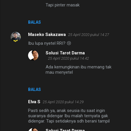
Tapi pinter masak
BALAS
Maseko Sakazawa
25 April 2020 pukul 14.27
Ibu lupa nyetel RRI? 😢
Solusi Tarot Darma
25 April 2020 pukul 14.42
Ada kemungkinan ibu memang tak
mau menyetel
BALAS
Elva S
25 April 2020 pukul 14.29
Pasti sedih ya, anak seusia itu saat ingin
suaranya didengar Ibu malah ternyata gak
didengar. Tapi setidaknya sdh berani tampil
Solusi Tarot Darma