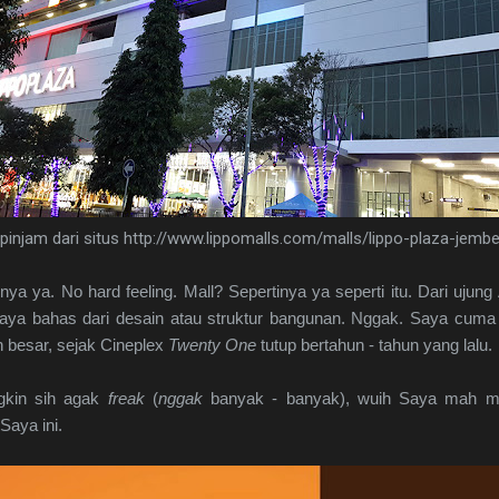
ipinjam dari situs http://www.lippomalls.com/malls/lippo-plaza-jembe
ya ya. No hard feeling. Mall? Sepertinya ya seperti itu. Dari uju
au Saya bahas dari desain atau struktur bangunan. Nggak. Saya c
 besar, sejak Cineplex
Twenty One
tutup bertahun - tahun yang lalu.
ngkin sih agak
freak
(
nggak
banyak - banyak), wuih Saya mah m
Saya ini.