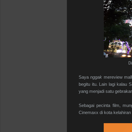
D
Saya
nggak
mereview malln
begitu itu. Lain lagi kal
yang menjadi satu gebrakan
Sebagai pecinta film, mu
Cinemaxx di kota kelahiran 