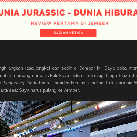
ghilangkan rasa jengkel dan sedih di Jember ini, Saya coba me
dahal memang sama sekali Saya belum mencicipi Lippo Plaza Jem
gi
happening
. Serta hasrat mendendam ingin melihat film "Jurrasic 
arta saat Saya harus pulang ke Jember.