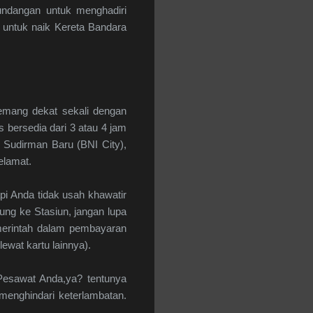
undangan untuk menghadiri
a untuk naik Kereta Bandara
emang dekat sekali dengan
s bersedia dari 3 atau 4 jam
n Sudirman Baru (BNI City),
elamat.
i Anda tidak usah khawatir
ung ke Stasiun, jangan lupa
merintah dalam pembayaran
ewat kartu lainnya).
Pesawat Anda,ya? tentunya
menghindari keterlambatan.