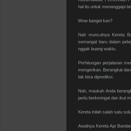
hal itu untuk menanggapi be
Wow banget kan?
Nah munculnya Kereta Ban
semangat baru dalam pelay
nggak buang waktu.
Perhitungan perjalanan me
mengerikan. Berangkat dan
tak bisa diprediksi.
Nah, maukah Anda berangka
perlu berkeringat dan ikut 
Kereta inilah salah satu sol
Awalnya Kereta Api Bandar