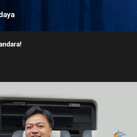
Langsung ke konten utama
udaya
andara!