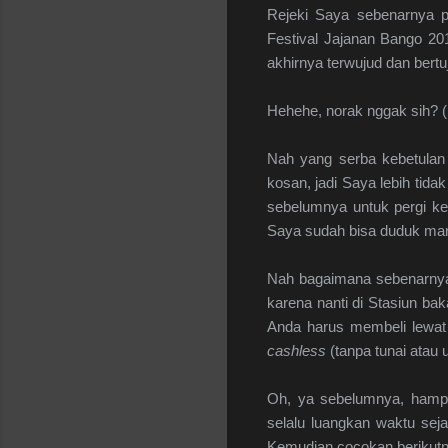
Rejeki Saya sebenarnya p
Festival Jajanan Bango 201
akhirnya terwujud dan bertu
Hehehe, norak nggak sih? 
Nah yang serba kebetulan
kosan, jadi Saya lebih tida
sebelumnya untuk pergi ke 
Saya sudah bisa duduk man
Nah bagaimana sebenarnya 
karena nanti di Stasiun ba
Anda harus membeli lewat
cashless
(tanpa tunai atau
Oh, ya sebelumnya, hampi
selalu luangkan waktu sej
Kemudian cocokan berikutny