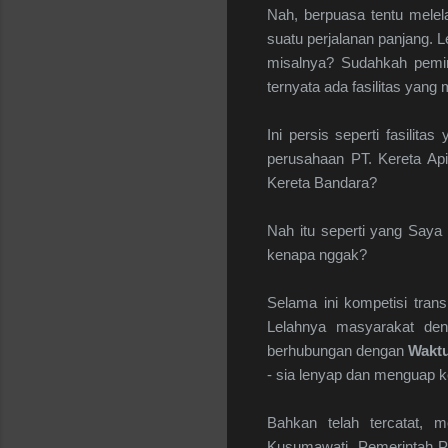
Nah, berpuasa tentu melel
suatu perjalanan panjang. L
misalnya? Sudahkah pemir
ternyata ada fasilitas yan
Ini persis seperti fasilit
perusahaan PT. Kereta Api
Kereta Bandara?
Nah itu seperti yang Say
kenapa nggak?
Selama ini kompetisi tran
Lelahnya masyarakat de
berhubungan dengan
Wakt
- sia lenyap dan menguap k
Bahkan telah tercatat,
Kusumawati, Pemerintah Pr