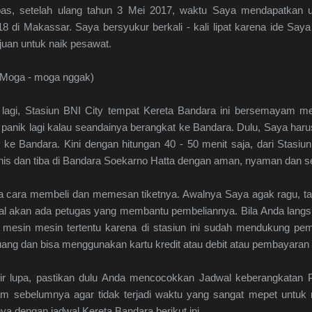
as, setelah ulang tahun 3 Mei 2017, waktu Saya mendapatkan 
8 di Makassar. Saya bersyukur berkali - kali lipat karena ide Say
juan untuk naik pesawat.
(Moga - moga nggak)
 lagi, Stasiun BNI City tempat Kereta Bandara ini bersemayam m
k panik lagi kalau seandainya berangkat ke Bandara. Dulu, Saya haru
ke Bandara. Kini dengan hitungan 40 - 50 menit saja, dari Stasiu
is dan tiba di Bandara Soekarno Hatta dengan aman, nyaman dan s
cara membeli dan memesan tiketnya. Awalnya Saya agak ragu, tap
kal akan ada petugas yang membantu pembeliannya. Bila Anda langs
 mesin mesin tertentu karena di stasiun ini sudah mendukung pe
 uang dan bisa menggunakan kartu kredit atau debit atau pembayaran l
r lupa, pastikan dulu Anda mencocokkan Jadwal keberangkatan 
am sebelumnya agar tidak terjadi waktu yang sangat mepet untuk 
a dengan jadwal Kereta Bandara berikut ini