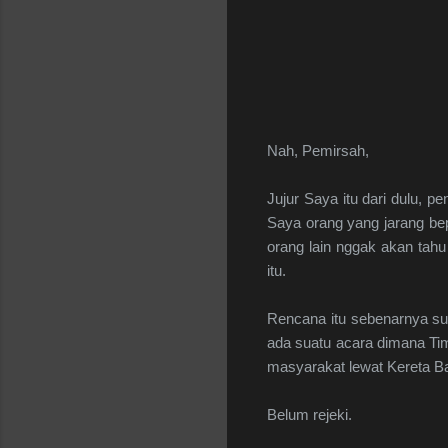
Nah, Pemirsah,
Jujur Saya itu dari dulu, 
Saya orang yang jarang bepe
orang lain nggak akan tah
itu.
Rencana itu sebenarnya suda
ada suatu acara dimana Ti
masyarakat lewat Kereta Ba
Belum rejeki.