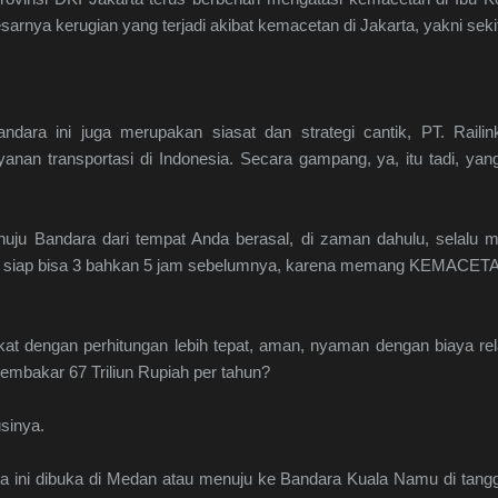
sarnya kerugian yang terjadi akibat kemacetan di Jakarta, yakni sekit
dara ini juga merupakan siasat dan strategi cantik, PT. Raili
anan transportasi di Indonesia. Secara gampang, ya, itu tadi, ya
nuju Bandara dari tempat Anda berasal, di zaman dahulu, selalu me
 siap bisa 3 bahkan 5 jam sebelumnya, karena memang KEMACETAN 
t dengan perhitungan lebih tepat, aman, nyaman dengan biaya relat
membakar 67 Triliun Rupiah per tahun?
usinya.
a ini dibuka di Medan atau menuju ke Bandara Kuala Namu di tangga