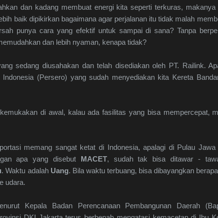
ahkan dan kadang membuat energi kita seperti terkuras, makanya
ebih baik dipikirkan bagaimana agar perjalanan itu tidak malah mem
sah punya cara yang efektif untuk sampai di sana? Tanpa berp
g memudahkan dan lebih nyaman, kenapa tidak?
as yang sedang diusahakan dan telah disediakan oleh PT. Railink. 
 Indonesia (Persero) yang sudah menyediakan kita Kereta Banda
a kemukakan di awal, kalau ada fasilitas yang bisa mempercepat
sportasi memang sangat ketat di Indonesia, apalagi di Pulau Jawa
ngan apa yang disebut
MACET
, sudah tak bisa ditawar - taw
u
. Waktu adalah
Uang
. Bila waktu terbuang, bisa dibayangkan berapa 
e udara.
 menurut Kepala Badan Perencanaan Pembangunan Daerah (Bap
ovinsi DKI Jakarta terus berbenah mengatasi kemacetan di Ibu 