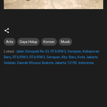
Artis
Gaya Hidup
Konser
Musik
Lokasi:
Jalan Senopati No.33, RT.6/RW.3, Senayan, Kebayoran
Baru, RT.6/RW.3, RT.6/RW.3, Senayan, Kby. Baru, Kota Jakarta
Selatan, Daerah Khusus Ibukota Jakarta 12190, Indonesia
K
o
m
e
n
t