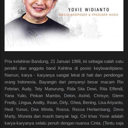
Pria kelahiran Bandung, 21 Januari 1968, ini sebagai salah satu
pendiri dan anggota band Kahitna di posisi keyboard/piano.
Namun, karya - karyanya sangat lekat di hati dan pendengar
orang Indonesia. Bayangin dari penyanyi besar macam Rio
Febrian, Audy, Tety Manurung, Rida Sita Dewi, Rita Effendi,
Yana Yulio, Pinkan Mambo, Delon, Astrid, Chrisye, Glenn
Fredly, Lingua, Andity, Ihsan, Dirly, Ghea, Bening, Lisa Ariyanto,
Hedi Yunus, Dea Mirela, Rossa, Ressa Herlambang, Devo
Marty, Moneta dan masih banyak lagi. Ciri khas Yovie adalah
karya-karyanya selalu penuh dengan nuansa Cinta. (Tentu saja