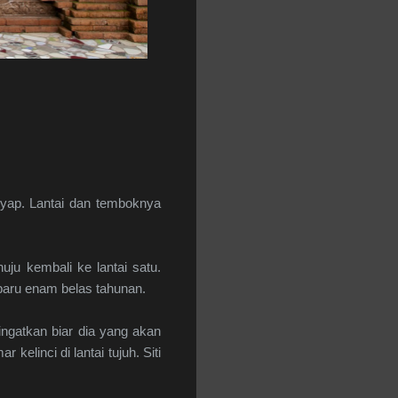
nyap. Lantai dan temboknya
ju kembali ke lantai satu.
 baru enam belas tahunan.
gatkan biar dia yang akan
linci di lantai tujuh. Siti