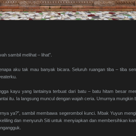
awah sambil melihat – lihat”.
apa aku tak mau banyak bicara. Seluruh ruangan tiba – tiba se
weaterku.
gga kayu yang lantainya terbuat dari batu – batu hitam besar menu
 lantai itu. Ia langsung muncul dengan wajah ceria. Umurnya mungkin
ornya ya?”, sambil membawa segerombol kunci. Mbak Yuyun mengin
iling dan menyuruh Siti untuk menyiapkan dan membersihkan kamar ke
engangguk.