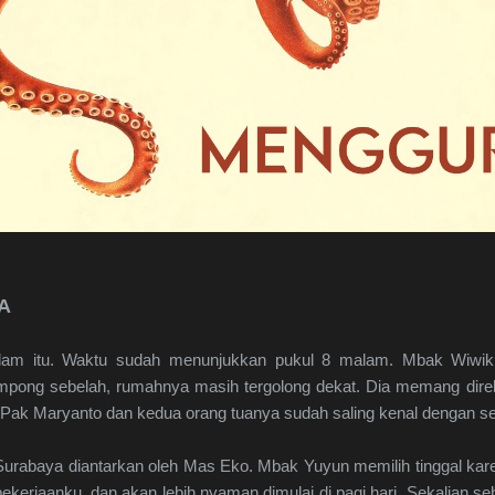
YA
am itu. Waktu sudah menunjukkan pukul 8 malam. Mbak Wiwik p
ampong sebelah, rumahnya masih tergolong dekat. Dia memang dir
at Pak Maryanto dan kedua orang tuanya sudah saling kenal dengan se
Surabaya diantarkan oleh Mas Eko. Mbak Yuyun memilih tinggal kar
pekerjaanku, dan akan lebih nyaman dimulai di pagi hari. Sekalian seb