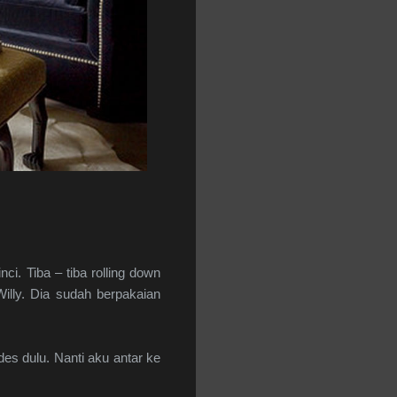
i. Tiba – tiba rolling down
lly. Dia sudah berpakaian
des dulu. Nanti aku antar ke