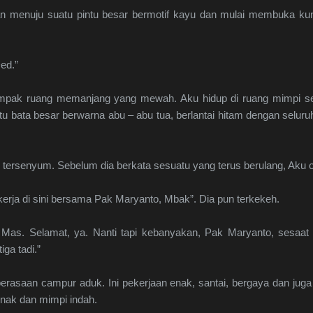
 menuju suatu pintu besar bermotif kayu dan mulai membuka kunc
Ded.”
tampak ruang memanjang yang mewah. Aku hidup di ruang mimpi sepe
 bata besar berwarna abu – abu tua, berlantai hitam dengan seluru
 tersenyum. Sebelum dia berkata sesuatu yang terus berulang, Aku
kerja di sini bersama Pak Maryanto, Mbak”. Dia pun terkekeh.
u, Mas. Selamat, ya. Nanti tapi kebanyakan, Pak Maryanto, sesaat 
iga tadi.”
asaan campur aduk. Ini pekerjaan enak, santai, bergaya dan juga 
 enak dan mimpi indah.