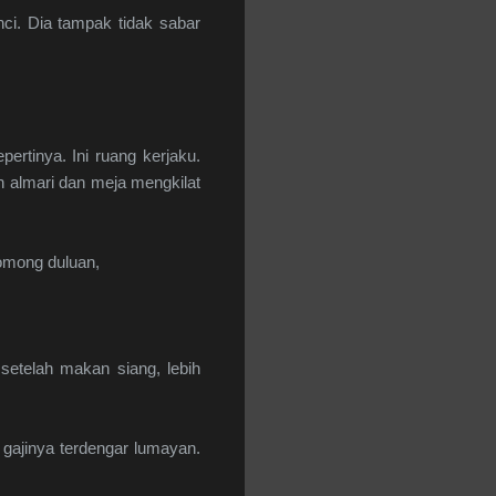
i. Dia tampak tidak sabar
rtinya. Ini ruang kerjaku.
h almari dan meja mengkilat
 omong duluan,
setelah makan siang, lebih
gajinya terdengar lumayan.