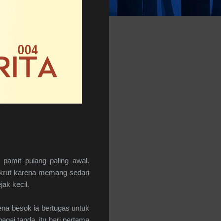
amit pulang paling awal.
ekrut karena memang sedari
jak kecil.
ena besok ia bertugas untuk
agai tanda, itu hari pertama