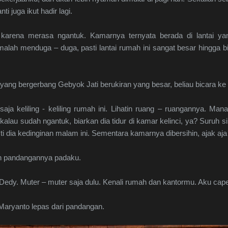
i juga ikut hadir lagi.
karena merasa ngantuk. Kamarnya ternyata berada di lantai yan
malah menduga – duga, pasti lantai rumah ini sangat besar hingga b
ng bergerbang Gebyok Jati berukiran yang besar, beliau bicara k
saja keliling - keliling rumah ini. Lihatin ruang – ruangannya. M
lau sudah ngantuk, biarkan dia tidur di kamar kelinci, ya? Suruh si S
ti dia kedinginan malam ini. Sementara kamarnya dibersihin, ajak aja t
n pandangannya padaku.
 Dedy. Muter – muter saja dulu. Kenali rumah dan kantormu. Aku capek 
aryanto lepas dari pandangan.