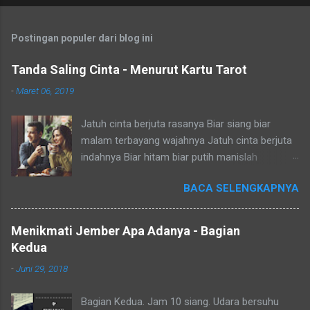
Postingan populer dari blog ini
Tanda Saling Cinta - Menurut Kartu Tarot
-
Maret 06, 2019
Jatuh cinta berjuta rasanya Biar siang biar
malam terbayang wajahnya Jatuh cinta berjuta
indahnya Biar hitam biar putih manislah
nampaknya Dia jauh aku cemas tapi hati rindu
BACA SELENGKAPNYA
Dia dekat aku senang tapi salah tingkah Dia aktif
aku pura-pura jual mahal Dia diam aku cari
perhatian oh repotnya Salam Budaya! Duh yang
Menikmati Jember Apa Adanya - Bagian
lagi jatuh cinta, uhuk uhuk (maaf batuk
Kedua
sebentar). Dunia terasa dibelah dua, satu untuk
-
Juni 29, 2018
kamu satunya untuk aku. Ahay! Pokoknya gak
terbahaskan dengan kata - kata lah. Makanya
Bagian Kedua. Jam 10 siang. Udara bersuhu
sampai timbul kalimat "sedang di mabuk