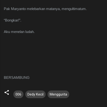
Pak Maryanto melebarkan matanya, mengultimatum.
“Bongkar!”.
Aku menelan ludah.
BERSAMBUNG
006
Dedy Kecil
Menggurita
K