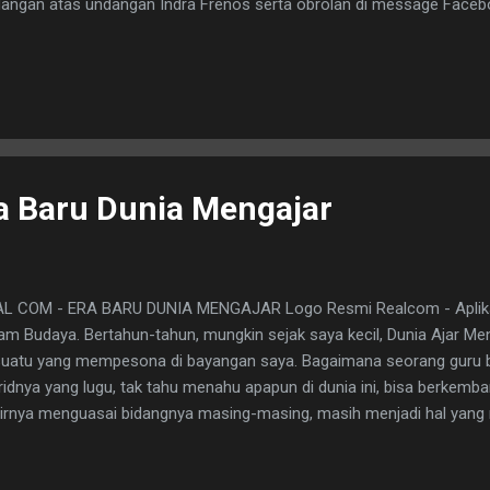
angan atas undangan Indra Frenos serta obrolan di message Fac
wa Komunitas Tarot Jakarta akan diundang di acara teman-teman Magi
d (Gonza PapaZombie) - Indra Frenos dan Rendy J Chow Tanpa obrol
 takkan terukir. Lebay, nggak sih? Benar-benar tidaklah, karena menur
ginjak di ranah Jakarta, Ibukota kita yang benar-benar kejam ini, tah
gajak kami duduk bareng, bersekutu, berdamai dan ngobrol face to 
ala sesua...
a Baru Dunia Mengajar
L COM - ERA BARU DUNIA MENGAJAR Logo Resmi Realcom - Aplikas
am Budaya. Bertahun-tahun, mungkin sejak saya kecil, Dunia Ajar Me
uatu yang mempesona di bayangan saya. Bagaimana seorang guru 
idnya yang lugu, tak tahu menahu apapun di dunia ini, bisa berkem
irnya menguasai bidangnya masing-masing, masih menjadi hal yan
um. Bagaimana suatu ilmu bisa berpuluh-puluh tahun bahkan beratus
gan sistematis hanya dengan peran seorang pengajar, membuat s