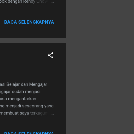
ebook dengan Rendy Chow
cian. Dari kiri ke kanan -
an singkat kami, sejarah
BACA SELENGKAPNYA
ut catatan saya sejak
un 2007, susah sekali untuk
face, bahkan bisa sharing
i Belajar dan Mengajar
ngajar sudah menjadi
bisa mengantarkan
bang menjadi seseorang yang
g membuat saya terkagum-
-ratus tahun bisa terbagi
aya memutuskan bahwa saya
BACA SELENGKAPNYA