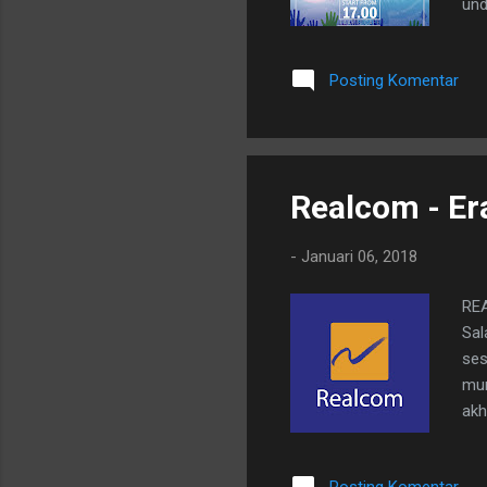
und
bah
Fre
Posting Komentar
ini
men
men
seg
Realcom - Er
-
Januari 06, 2018
REA
Sal
ses
mur
akh
kag
den