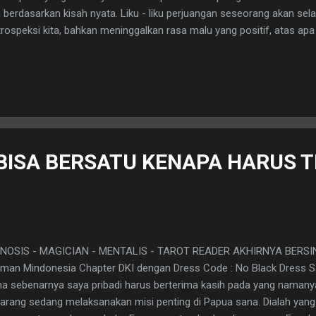
 berdasarkan kisah nyata. Liku - liku perjuangan seseorang akan sel
trospeksi kita, bahkan meninggalkan rasa malu yang positif, atas apa
 kerjakan selama ini. Apakah kita sudah cukup keras dalam memperj
inkan (Baca: kekeuh ) ? Atau kita ini hanyalah seonggok mahluk pema
ya sekedar menikmati apa yang sudah dibentangkan Allah di hadapan 
ang dengan rasa ngantuk yang luar biasa, dan dengan rasa pesimis be
uah film Perempuan mampu membuat saya merasakan hal - hal yang
ah. Untungnya dan Alhamd...
 BISA BERSATU KENAPA HARUS 
NOSIS - MAGICIAN - MENTALIS - TAROT READER AKHIRNYA BERSIN
eman Mindonesia Chapter DKI dengan Dress Code : No Black Dress 
a sebenarnya saya pribadi harus berterima kasih pada yang namany
arang sedang melaksanakan misi penting di Papua sana. Dialah yang