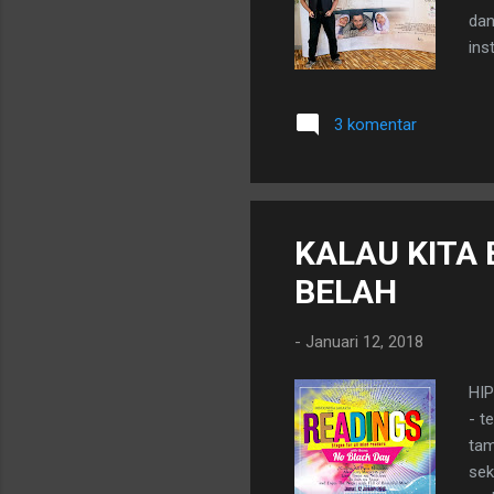
dan
ins
dan
ing
3 komentar
han
dat
seb
sal
KALAU KITA
BELAH
-
Januari 12, 2018
HIP
- t
tam
sek