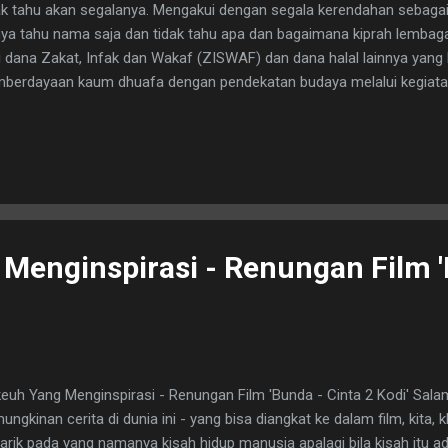
ak tahu akan segalanya. Mengakui dengan segala kerendahan sebaga
ya tahu nama saja dan tidak tahu apa dan bagaimana kiprah lembaga
i dana Zakat, Infak dan Wakaf (ZISWAF) dan dana halal lainnya yang
berdayaan kaum dhuafa dengan pendekatan budaya melalui kegiatan 
 wirausaha sosial profetik (prophetic socio-technopreneurship) be
a awam sekali dan mereka sudah 25 tahun berkiprah, Kemana saja s
echless]. Makanya begitu saya mendapatkan undangan dari pihak D
wakilan BloMil (Blogger Mungil) saya berangkat dengan suka cita. Isi
buat saya pengen segera tahu apa yang bakal mereka bahas dan 
buat pengetahuan saya yang sempit ini menjadi leb...
Menginspirasi - Renungan Film '
euh Yang Menginspirasi - Renungan Film 'Bunda - Cinta 2 Kodi' Sala
ungkinan cerita di dunia ini - yang bisa diangkat ke dalam film, kita,
tarik pada yang namanya kisah hidup manusia apalagi bila kisah itu ad