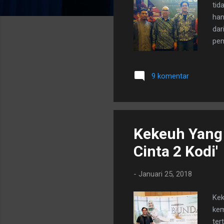
tid
han
dar
pem
dan
Say
9 komentar
[sp
per
mem
mem
Kekeuh Yang 
Cinta 2 Kodi'
-
Januari 25, 2018
Kek
kem
ter