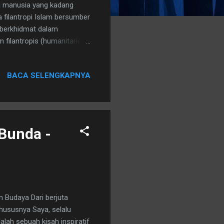
i manusia yang kadang
 filantropi Islam bersumber
 berkhidmat dalam
filantropis (humanitarian)
rnama Dompet Dhuafa. Fiuh.
aya selama ini?
BACA SELENGKAPNYA
ompet Dhuafa, sebagai
nya acara cukup jelas dan
paparkan dan semoga
Bunda -
m Budaya Dari berjuta
 khususnya Saya, selalu
alah sebuah kisah inspiratif