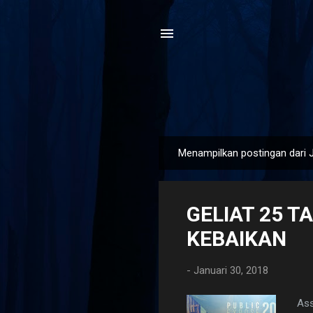
Menampilkan postingan dari J
P
o
s
GELIAT 25 
t
i
KEBAIKAN
n
g
-
Januari 30, 2018
a
n
Ass