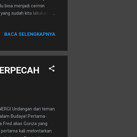
alu bisa menjadi cermin
 yang sudah kita lakukan
uangkan apa yang kita
las yang berani-beraninya
BACA SELENGKAPNYA
kita? Siang ini saya
rpikir, apakah Bunda di
 tersebut di atas? Saya
TERPECAH
ERGI Undangan dari teman
Salam Budaya! Pertama-
a Fred alias Gonza yang
 pertama kali melontarkan