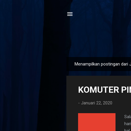
Menampilkan postingan dari J
P
o
s
KOMUTER PI
t
i
-
Januari 22, 2020
n
g
Sal
a
har
n
hal