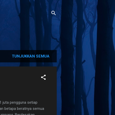
TUNJUKKAN SEMUA
1 juta pengguna setiap
gkan betapa beratnya semua
numpang. Berdesakan,