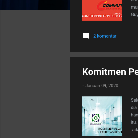
mun
Guy
Ker
unt
2 komentar
per
Sem
tel
ada
Komitmen Pel
-
Januari 09, 2020
Sal
dia
han
itu
ada
diw