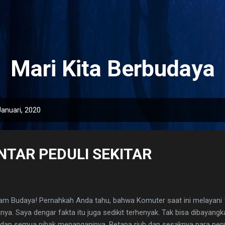
Langsung ke konten utama
Mari Kita Berbudaya
anuari, 2020
NTAR PEDULI SEKITAR
am Budaya! Pernahkah Anda tahu, bahwa Komuter saat ini melayani 
inya. Saya dengar fakta itu juga sedikit terhenyak. Tak bisa dibayan
 dan semua pihak menanganinya. Betapa riuh dan sesaknya para pe