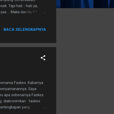
k. Tapi hati - hati ya,
aa ... Maka dari itu PT.
li menggelar kampanya
igelar melibatkan Komunitas
BACA SELENGKAPNYA
nsportasi Yang Aman untuk
 "Baru - baru ini PT. KCI
 stasiun KRL. Dengan
 bernama Faskes. Kabarnya
n kenyamanannya. Saya
hu apa sebenarnya Faskes
ring diakronimkan faskes
perlengkapan yang
h , pemerintah daerah ,