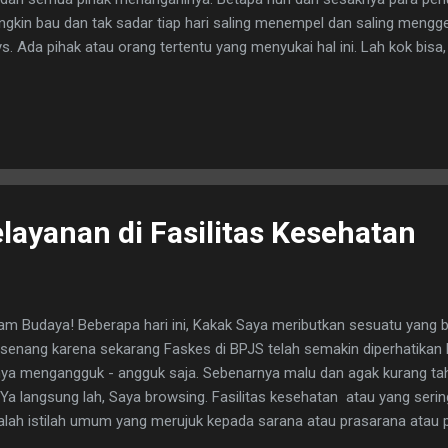
gkin bau dan tak sadar tiap hari saling menempel dan saling menggese
s. Ada pihak atau orang tertentu yang menyukai hal ini. Lah kok bisa, y
eta Commuter Indonesia (KCI) bersama sejumlah komunitas kemba
uk mencegah pelecehan seksual di ruang publik. Kali ini kampanye d
EMPUan dan Komunitas Anker Twitter dalam kegiatan bertajuk "Tra
ua". Menurut Ibu Anne Purba (VP Corporate Communications PT KCI),
ah memasang media sosialisasi pencegahan pelecehan seksual di 80
lanya media sosialisasi ini, penggun...
ayanan di Fasilitas Kesehatan
am Budaya! Beberapa hari ini, Kakak Saya meributkan sesuatu yang
 senang karena sekarang Faskes di BPJS telah semakin diperhatika
ya mengangguk - angguk saja. Sebenarnya malu dan agak kurang ta
. Ya langsung lah, Saya browsing. Fasilitas kesehatan atau yang se
lah istilah umum yang merujuk kepada sarana atau prasarana atau 
ujudkan dalam bentuk pelayanan yang disenggarakan oleh pemerinta