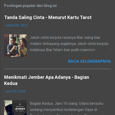
Postingan populer dari blog ini
Tanda Saling Cinta - Menurut Kartu Tarot
-
Maret 06, 2019
Jatuh cinta berjuta rasanya Biar siang biar
malam terbayang wajahnya Jatuh cinta berjuta
indahnya Biar hitam biar putih manislah
nampaknya Dia jauh aku cemas tapi hati rindu
BACA SELENGKAPNYA
Dia dekat aku senang tapi salah tingkah Dia aktif
aku pura-pura jual mahal Dia diam aku cari
perhatian oh repotnya Salam Budaya! Duh yang
Menikmati Jember Apa Adanya - Bagian
lagi jatuh cinta, uhuk uhuk (maaf batuk
Kedua
sebentar). Dunia terasa dibelah dua, satu untuk
-
Juni 29, 2018
kamu satunya untuk aku. Ahay! Pokoknya gak
terbahaskan dengan kata - kata lah. Makanya
Bagian Kedua. Jam 10 siang. Udara bersuhu
sampai timbul kalimat "sedang di mabuk
sedang menyambut kedatangan Saya di
asmara". Karena memang, kita sendiri jadi