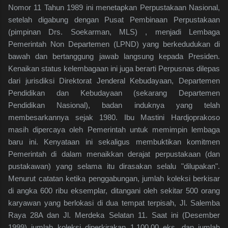
Nomor 11 Tahun 1989 ini menetapkan Perpustakaan Nasional,
setelah digabung dengan Pusat Pembinaan Perpustakaan
(pimpinan Drs. Soekarman, MLS) , menjadi Lembaga
Pemerintah Non Departemen (LPND) yang berkedudukan di
bawah dan bertanggung jawab langsung kepada Presiden.
Kenaikan status kelembagaan ini juga berarti Perpusnas dilepas
dari jurisdiksi Direktorat Jenderal Kebudayaan, Departemen
Pendidikan dan Kebudayaan (sekarang Departemen
Pendidikan Nasional), badan induknya yang telah
membesarkannya sejak 1980. Ibu Mastini Hardjoprakoso
masih dipercaya oleh Pemerintah untuk memimpin lembaga
baru ini. Kenyataan ini sekaligus membuktikan komitmen
Pemerintah di dalam menaikkan derajat perpustakaan (dan
pustakawan) yang selama itu dirasakan selalu "dilupakan".
Menurut catatan ketika penggabungan, jumlah koleksi berkisar
di angka 600 ribu eksemplar, ditangani oleh sekitar 500 orang
karyawan yang berlokasi di dua tempat terpisah, Jl. Salemba
Raya 28A dan Jl. Merdeka Selatan 11. Saat ini (Desember
1999) jumlah koleksi diperkirakan 1,100,00 eks, dan jumlah