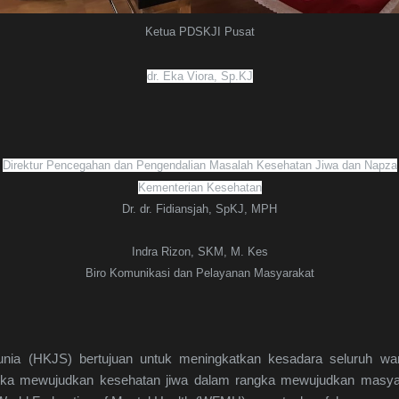
Ketua PDSKJI Pusat
dr. Eka Viora, Sp.KJ
Direktur Pencegahan dan Pengendalian Masalah Kesehatan Jiwa dan Napza
Kementerian Kesehatan
Dr. dr. Fidiansjah, SpKJ, MPH
Indra Rizon, SKM, M. Kes
Biro Komunikasi dan Pelayanan Masyarakat
nia (HKJS) bertujuan untuk meningkatkan kesadara seluruh wa
gka mewujudkan kesehatan jiwa dalam rangka mewujudkan masyara