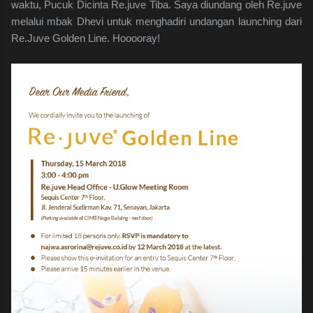
waktu, Pucuk Dicinta Re.juve Tiba. Saya diundang oleh Re.juve
melalui mbak Dhevi untuk menghadiri undangan launching dari
Re.Juve Golden Line. Hooooray!