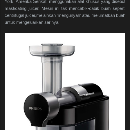
York, Amerika Serikat, menggunakan alat khusus yang disebut
masticating juicer. Mesin ini tak mencabik-cabik buah seperti
centrifugal juicer,melainkan 'mengunyah' atau melumatkan buah
untuk mengeluarkan sarinya.