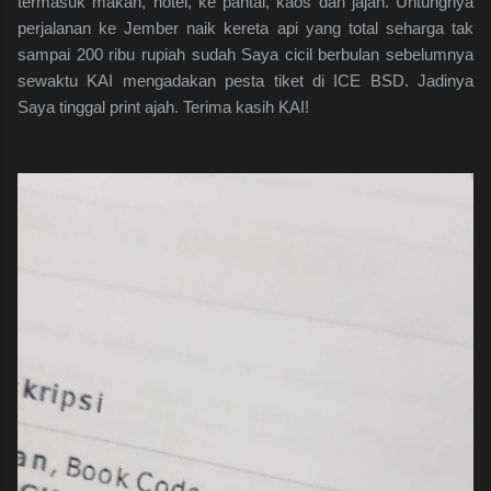
termasuk makan, hotel, ke pantai, kaos dan jajan. Untungnya
perjalanan ke Jember naik kereta api yang total seharga tak
sampai 200 ribu rupiah sudah Saya cicil berbulan sebelumnya
sewaktu KAI mengadakan pesta tiket di ICE BSD. Jadinya
Saya tinggal print ajah. Terima kasih KAI!