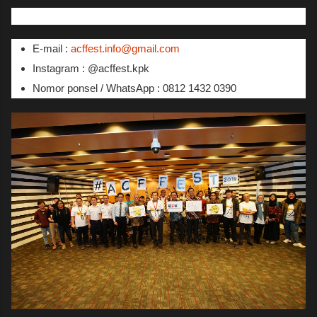
E-mail :
acffest.info@gmail.com
Instagram : @acffest.kpk
Nomor ponsel / WhatsApp : 0812 1432 0390