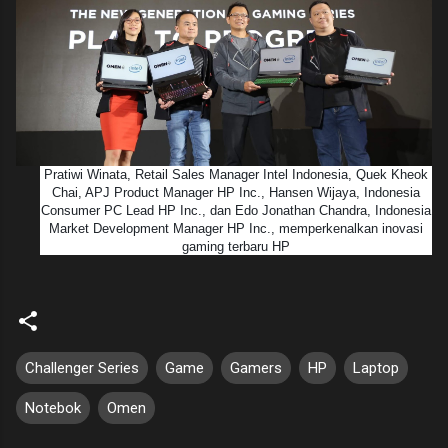
Pratiwi Winata, Retail Sales Manager Intel Indonesia, Quek Kheok
Chai, APJ Product Manager HP Inc., Hansen Wijaya, Indonesia
Consumer PC Lead HP Inc., dan Edo Jonathan Chandra, Indonesia
Market Development Manager HP Inc., memperkenalkan inovasi
gaming terbaru HP
Challenger Series
Game
Gamers
HP
Laptop
Notebok
Omen