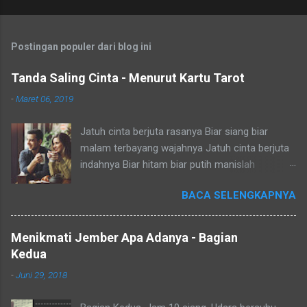
Postingan populer dari blog ini
Tanda Saling Cinta - Menurut Kartu Tarot
-
Maret 06, 2019
Jatuh cinta berjuta rasanya Biar siang biar
malam terbayang wajahnya Jatuh cinta berjuta
indahnya Biar hitam biar putih manislah
nampaknya Dia jauh aku cemas tapi hati rindu
BACA SELENGKAPNYA
Dia dekat aku senang tapi salah tingkah Dia aktif
aku pura-pura jual mahal Dia diam aku cari
perhatian oh repotnya Salam Budaya! Duh yang
Menikmati Jember Apa Adanya - Bagian
lagi jatuh cinta, uhuk uhuk (maaf batuk
Kedua
sebentar). Dunia terasa dibelah dua, satu untuk
-
Juni 29, 2018
kamu satunya untuk aku. Ahay! Pokoknya gak
terbahaskan dengan kata - kata lah. Makanya