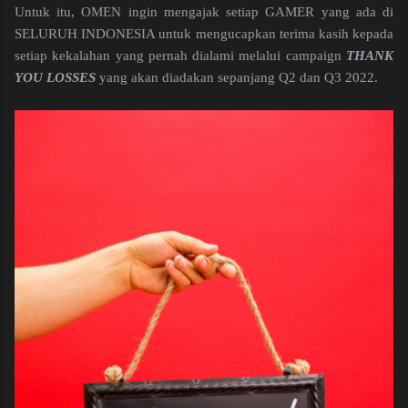
Untuk itu, OMEN ingin mengajak setiap GAMER yang ada di
SELURUH INDONESIA untuk mengucapkan terima kasih kepada
setiap kekalahan yang pernah dialami melalui campaign
THANK
YOU LOSSES
yang akan diadakan sepanjang Q2 dan Q3 2022.