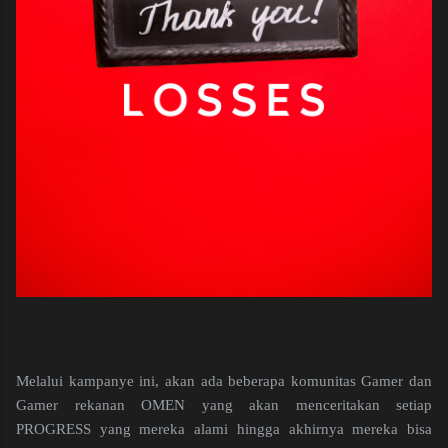
Melalui kampanye ini, akan ada beberapa komunitas Gamer dan
Gamer rekanan OMEN yang akan menceritakan setiap
PROGRESS yang mereka alami hingga akhirnya mereka bisa