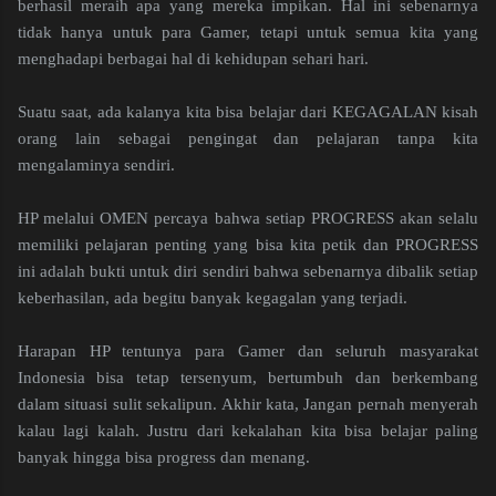
berhasil meraih apa yang mereka impikan. Hal ini sebenarnya
tidak hanya untuk para Gamer, tetapi untuk semua kita yang
menghadapi berbagai hal di kehidupan sehari hari.
Suatu saat, ada kalanya kita bisa belajar dari KEGAGALAN kisah
orang lain sebagai pengingat dan pelajaran tanpa kita
mengalaminya sendiri.
HP melalui OMEN percaya bahwa setiap PROGRESS akan selalu
memiliki pelajaran penting yang bisa kita petik dan PROGRESS
ini adalah bukti untuk diri sendiri bahwa sebenarnya dibalik setiap
keberhasilan, ada begitu banyak kegagalan yang terjadi.
Harapan HP tentunya para Gamer dan seluruh masyarakat
Indonesia bisa tetap tersenyum, bertumbuh dan berkembang
dalam situasi sulit sekalipun. Akhir kata, Jangan pernah menyerah
kalau lagi kalah. Justru dari kekalahan kita bisa belajar paling
banyak hingga bisa progress dan menang.