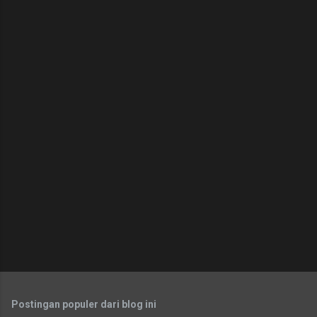
e
n
t
a
r
Postingan populer dari blog ini