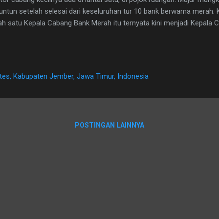
untun setelah selesai dari keseluruhan tur 10 bank berwarna merah. 
ah satu Kepala Cabang Bank Merah itu ternyata kini menjadi Kepala 
g membawa aku ke sini. Berarti ada kepuasan di pelayanan pekerjaanku
ngan itu begitu dingin mungkin habis dipel karena undangan Aku beke
ah bersiap dan masuk ke lobby sejam sebelumnya. Lobby itu dihias
ing terang yang ditumpuk sebagai pemanis dan bertuliskan dengan 
ates, Kabupaten Jember, Jawa Timur, Indonesia
arik sebagai hadiah yang bisa dibawa pulang bagi mereka, nasaba
ening. Barang-barangnya cakep. Enak dipandang mata. Duffle bag, pay.
POSTINGAN LAINNYA