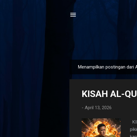
Menampilkan postingan dari A
P
o
s
KISAH AL-QU
t
i
-
April 13, 2026
n
g
KIS
a
pik
n
kan