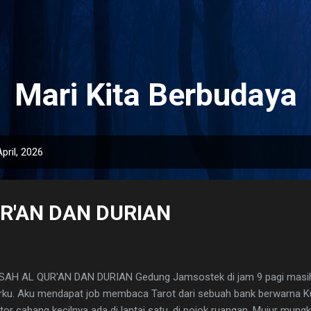
Langsung ke konten utama
Mari Kita Berbudaya
pril, 2026
R'AN DAN DURIAN
AH AL QUR'AN DAN DURIAN Gedung Jamsostek di jam 9 pagi masih 
irku. Aku mendapat job membaca Tarot dari sebuah bank berwarna Ku
tor cabang kecilnya ada di lantai satu, di pojok ruangan. Mujur mungki