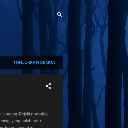
TUNJUKKAN SEMUA
lengang. Rejeki nomplok,
ning, yang salah satu
n, karena event ini