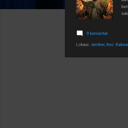
ber
sal
yan
Rua
9 komentar
sud
kun
Lokasi:
Jember, Kec. Kaliw
men
rek