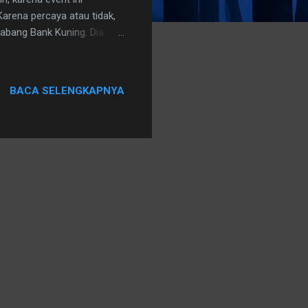
Karena percaya atau tidak,
Cabang Bank Kuning. Dia
 di situ. Alhamdulillah.
rja baru jam 10 pagi. Aku
i beberapa benda berwarna
BACA SELENGKAPNYA
kalimat yang merayu dan
h baru yang membuka
..