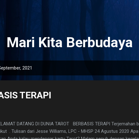
Langsung ke konten utama
Mari Kita Berbudaya
September, 2021
ASIS TERAPI
AMAT DATANG DI DUNIA TAROT BERBASIS TERAPI Terjemahan beba
ikut . Tulisan dari Jesse Williams, LPC - MHSP 24 Agustus 2020 Apa 
iran Anda kalau mendengar kartu Tarot? Malam penuh dengan kegel