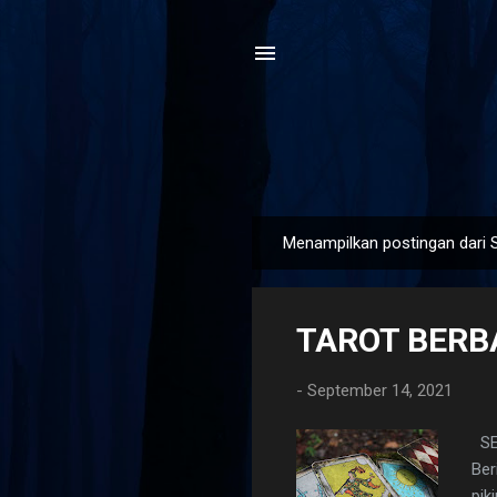
Menampilkan postingan dari 
P
o
s
TAROT BERB
t
i
-
September 14, 2021
n
g
SEL
a
Ber
n
pik