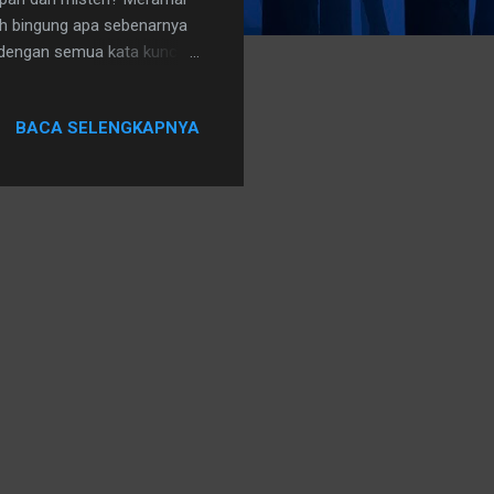
ih bingung apa sebenarnya
i dengan semua kata kunci
artu, simbolisme, pembaca
ngan yang buruk selama
BACA SELENGKAPNYA
ke-20 bahwa tarot akhirnya
 kadang-kadang cukup
tos yang bergabung dengan