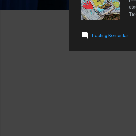
ata
Tar
yan
kar
Posting Komentar
beb
ber
mem
fak