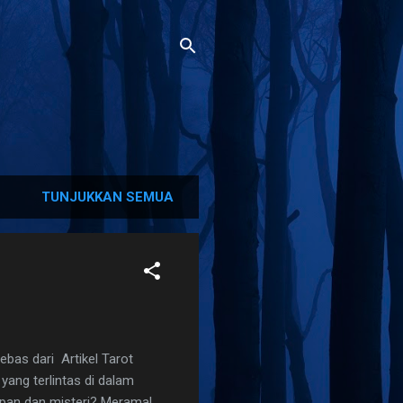
TUNJUKKAN SEMUA
s dari Artikel Tarot
yang terlintas di dalam
apan dan misteri? Meramal