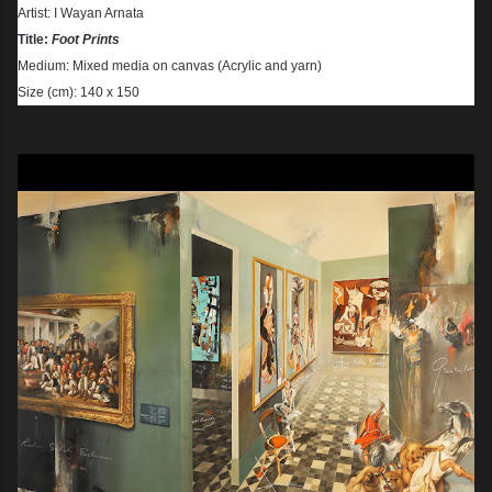
Artist: I Wayan Arnata
Title:
Foot Prints
Medium: Mixed media on canvas (Acrylic and yarn)
Size (cm): 140 x 150