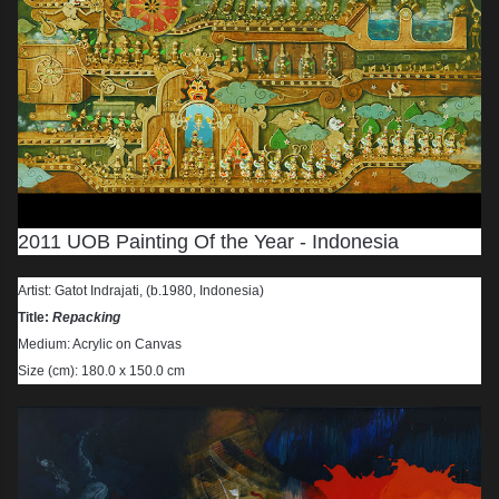
2011 UOB Painting Of the Year - Indonesia
Artist: Gatot Indrajati, (b.1980, Indonesia)
Title:
Repacking
Medium: Acrylic on Canvas
Size (cm): 180.0 x 150.0 cm