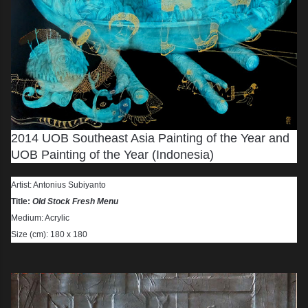
2014 UOB Southeast Asia Painting of the Year and
UOB Painting of the Year (Indonesia)
Artist: Antonius Subiyanto
Title:
Old Stock Fresh Menu
Medium: Acrylic
Size (cm): 180 x 180