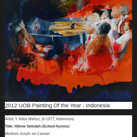
2012 UOB Painting Of the Year - Indonesia
Artist: Y. Indra Wahyu, (b.1977, Indonesia)
Title:
Himne Sekolah (School Hymns)
Medium: Acrylic on Canvas