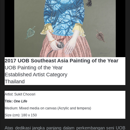
2017 UOB Southeast Asia Painting of the Year
UOB Painting of the Year
Established Artist Category
Thailand
Artist: Sukit Choosri
Title:
One Life
Medium: Mixed media on canvas (Acrylic and tempera)
Size (cm): 180 x 150
Atas dedikasi jangka panjang dalam perkembangan seni UOB