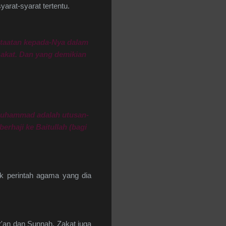
arat-syarat tertentu.
-taatan kepada-Nya dalam
akat. Dan yang demikian
n Muhammad adalah utusan-
rhaji ke Baitullah (bagi
k perintah agama yang dia
ur'an dan Sunnah. Zakat juga