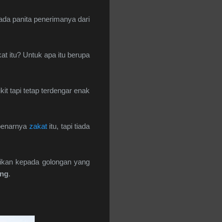
 ada panita penerimanya dari
t itu? Untuk apa itu berupa
it tapi tetap terdengar enak
ebenarnya
zakat
itu, tapi tiada
rikan kepada golongan yang
ng
.