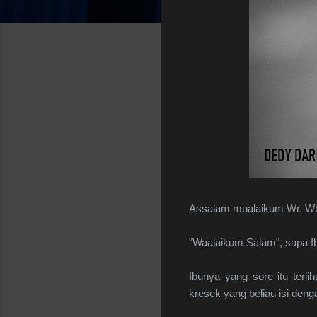
Assalam mualaikum Wr. Wb
"Waalaikum Salam", sapa Ib
Ibunya yang sore itu ter
kresek yang beliau isi deng