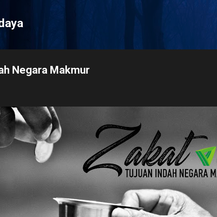
Langsung ke konten utama
udaya
ndah Negara Makmur