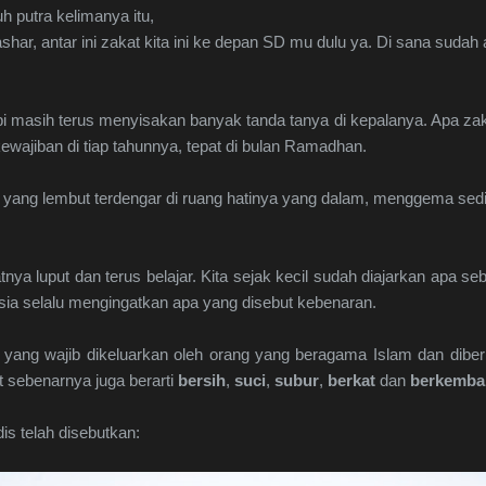
 putra kelimanya itu,
ashar, antar ini zakat kita ini ke depan SD mu dulu ya. Di sana sudah
 masih terus menyisakan banyak tanda tanya di kepalanya. Apa zaka
kewajiban di tiap tahunnya, tepat di bulan Ramadhan.
ra yang lembut terdengar di ruang hatinya yang dalam, menggema sedik
nya luput dan terus belajar. Kita sejak kecil sudah diajarkan apa s
ia selalu mengingatkan apa yang disebut kebenaran.
u yang wajib dikeluarkan oleh orang yang beragama Islam dan dibe
 sebenarnya juga berarti
bersih
,
suci
,
subur
,
berkat
dan
berkemba
is telah disebutkan: