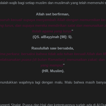
lah wajib bagi setiap muslim dan muslimah yang telah memenuhi sy
Allah swt berfirman,
disuruh kecuali supaya menyembah Allah dengan memurnikan ke
ng lurus, dan supaya mereka mendirikan salat dan menunaikan z
itulah agama yang lurus
”
(QS. alBayyinah [98]: 5).
Rasulullah saw bersabda,
lima perkara: bersaksi bahwa tidak ada tuhan kecuali Allah da
melaksanakan puasa (di bulan Ramadan); menunaikan zakat; dan be
yang mampu)
”
(HR. Muslim).
 Menundukkan wajahnya lagi dengan malu. Malu bahwa masih banya
, seperti Shalat, Puasa dan Haji dan ketentuannya sudah ada di Al Q