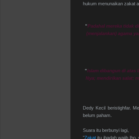
hukum menunaikan zakat ada
“
Padahal mereka tidak 
(menjalankan) agama ya
“
Islam dibangun di atas 
Nya; mendirikan salat; 
Dedy Kecil beristighfar.
belum paham.
Suara itu berbunyi lagi,
"
Zakat
itu ibadah wajib lho