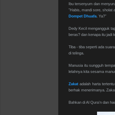
Ibu tersenyum dan menyuruh
"Habis, mandi sore, sholat 
Dompet Dhuafa
. Ya?"
Dedy Kecil mengangguk tapi
beras? dan kenapa itu jadi 
Tiba - tiba seperti ada sua
di telinga.
Manusia itu sungguh tempat
lelahnya kita sesama manus
Zakat
adalah harta tertent
berhak menerimanya. Zakat
Bahkan di Al Qura'n dan had