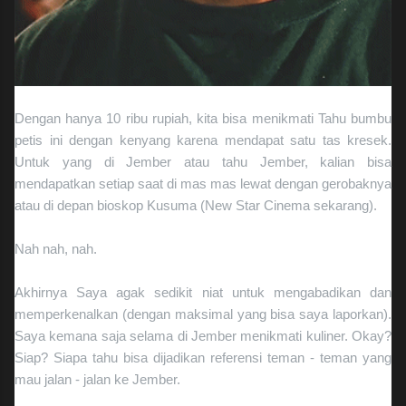
Dengan hanya 10 ribu rupiah, kita bisa menikmati Tahu bumbu
petis ini dengan kenyang karena mendapat satu tas kresek.
Untuk yang di Jember atau tahu Jember, kalian bisa
mendapatkan setiap saat di mas mas lewat dengan gerobaknya
atau di depan bioskop Kusuma (New Star Cinema sekarang).
Nah nah, nah.
Akhirnya Saya agak sedikit niat untuk mengabadikan dan
memperkenalkan (dengan maksimal yang bisa saya laporkan).
Saya kemana saja selama di Jember menikmati kuliner. Okay?
Siap? Siapa tahu bisa dijadikan referensi teman - teman yang
mau jalan - jalan ke Jember.