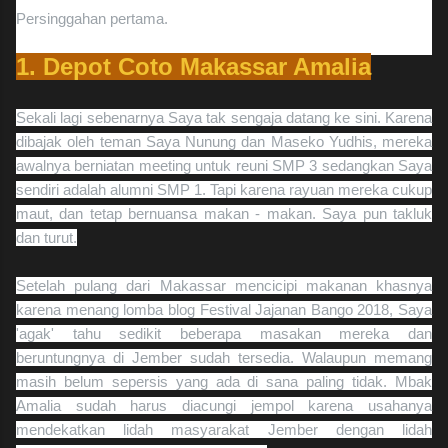
Persinggahan pertama.
1. Depot Coto Makassar Amalia
Sekali lagi sebenarnya Saya tak sengaja datang ke sini. Karena
dibajak oleh teman Saya Nunung dan Maseko Yudhis, mereka
awalnya berniatan meeting untuk reuni SMP 3 sedangkan Saya
sendiri adalah alumni SMP 1. Tapi karena rayuan mereka cukup
maut, dan tetap bernuansa makan - makan. Saya pun takluk
dan turut.
Setelah pulang dari Makassar mencicipi makanan khasnya
karena menang lomba blog Festival Jajanan Bango 2018, Saya
'agak' tahu sedikit beberapa masakan mereka dan
beruntungnya di Jember sudah tersedia. Walaupun memang
masih belum sepersis yang ada di sana paling tidak. Mbak
Amalia sudah harus diacungi jempol karena usahanya
mendekatkan lidah masyarakat Jember dengan lidah