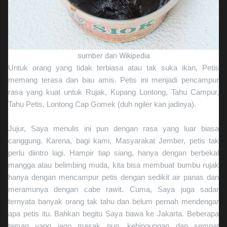
sumber dari Wikipedia
Untuk orang yang tidak terbiasa atau tak suka ikan, Petis
memang terasa dan bau amis. Petis ini menjadi pencampur
rasa yang kuat untuk Rujak, Kupang Lontong, Tahu Campur,
Tahu Petis, Lontong Cap Gomek (duh ngiler kan jadinya).
Jujur, Saya menulis ini pun dengan rasa yang luar biasa
canggung. Karena, bagi kami, Masyarakat Jember, petis tak
perlu diintro lagi. Hampir tiap siang, hanya dengan berbekal
mangga atau belimbing muda, kita bisa membuat bumbu rujak
hanya dengan mencampur petis dengan sedikit air panas dan
meramunya dengan cabe rawit. Cuma, Saya juga sadar
ternyata banyak orang tak tahu dan belum pernah mendengar
apa petis itu. Bahkan begitu Saya bawa ke Jakarta. Beberapa
teman yang jago masak pun, kebingungan dan sempat