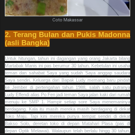
Coto Makassar
2. Terang Bulan dan Pukis Madonna
(asli Bangka)
Untuk hitungan, tahun ini dagangan yang orang Jakarta bilang
Martabak Manis ini pas berumur 30 tahun. Kebetulan ini usaha
teman dan sahabat Saya yang sudah Saya anggap saudara
Saya sendiri. Keluarga dari Bapak Ludy memang baru pindah
ke Jember di pertengahan tahun 1988, salah satu putranya
Ludy Effendi alias Po Fen jadi teman Saya jalan kaki dari rumah
menuju ke SMP 1. Hampir setiap sore Saya menemaninya
berdagang. Kala itu masih mereka masih berdagang di dekat
Toko Maju. Tapi kini mereka punya tempat sendiri di dekat
Bakso Solo, deretan toko di depan Matahari Plasa (pas di
depan Optik Melawai). Walaupun telah berlalu hingg 30 tahun,