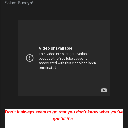
Salam Budaya!
Don't it always seem to go that you don't know what you've
got 'til it's--