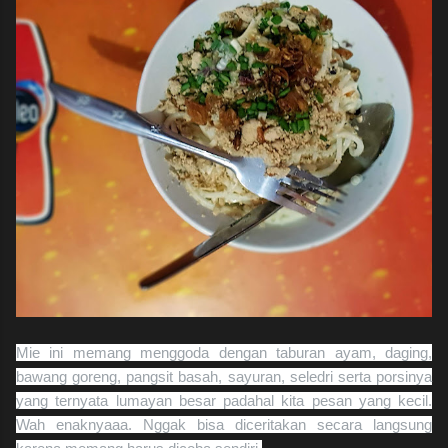
Mie ini memang menggoda dengan taburan ayam, daging,
bawang goreng, pangsit basah, sayuran, seledri serta porsinya
yang ternyata lumayan besar padahal kita pesan yang kecil.
Wah enaknyaaa. Nggak bisa diceritakan secara langsung