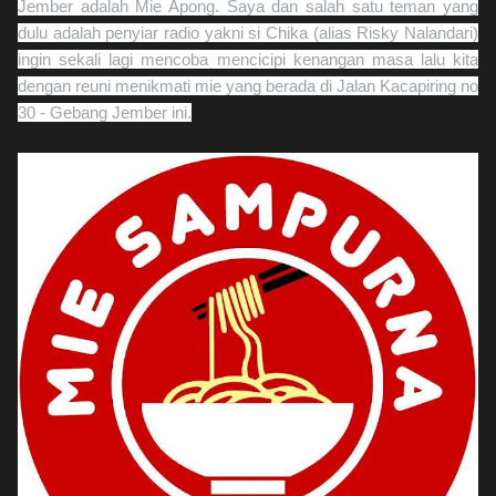
Jember adalah Mie Apong. Saya dan salah satu teman yang
dulu adalah penyiar radio yakni si Chika (alias Risky Nalandari)
ingin sekali lagi mencoba mencicipi kenangan masa lalu kita
dengan reuni menikmati mie yang berada di Jalan Kacapiring no
30 - Gebang Jember ini.