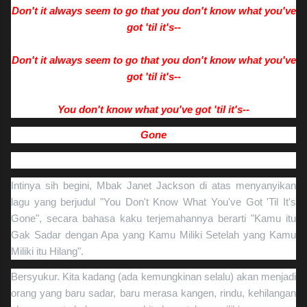
Don't it always seem to go that you don't know what you've
got 'til it's--
Don't it always seem to go that you don't know what you've
got 'til it's--
You don't know what you've got 'til it's--
Gone
Intinya sih begini, Mbak Janet Jackson di atas menyanyikan
lagu yang berjudul "You Don't Know What You've Got 'Til It's
Gone", secara bahasa kaku terjemahannya berarti "Kamu itu
Gak Sadar dengan Apa yang Kamu Miliki Setelah yang Kamu
Miliki itu Hilang".
Bersyukur. Kita kadang (ada kemungkinan selalu) akan menjadi
orang yang baru sadar, baru merasa kangen, rindu, kehilangan