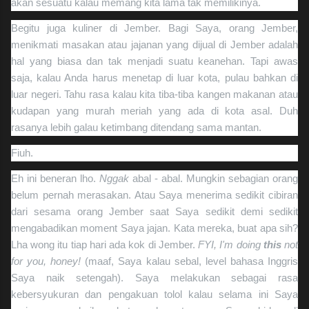
akan sesuatu kalau memang kita lama tak memilikinya.
Begitu juga kuliner di Jember. Bagi Saya, orang Jember,
menikmati masakan atau jajanan yang dijual di Jember adalah
hal yang biasa dan tak menjadi suatu keanehan. Tapi awas
saja, kalau Anda harus menetap di luar kota, pulau bahkan di
luar negeri. Tahu rasa kalau kita tiba-tiba kangen makanan atau
kudapan yang murah meriah yang ada di kota asal. Duh
rasanya lebih galau ketimbang ditendang sama mantan.
Fiuh.
Eh ini beneran lho.
Nggak
abal - abal. Mungkin sebagian orang
belum pernah merasakan. Atau Saya menerima sedikit cibiran
dari sesama orang Jember saat Saya sedikit demi sedikit
mengabadikan moment Saya jajan. Kata mereka, buat apa sih?
Lha wong itu tiap hari ada kok di Jember.
FYI, I'm doing
this
not
for you, honey!
(maaf, Saya kalau sebal, level bahasa Inggris
Saya naik setengah). Saya melakukan sebagai rasa
kebersyukuran dan pengakuan tolol kalau selama ini Saya