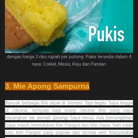
dengan harga 3 ribu rupiah per potong. Pukis tersedia dalam 4
rasa: Coklat, Mesis, Keju dan Pandan
3. Mie Apong Sampurna
Banyak berbagai Mie dijual di Jember. Tapi begitu Saya tinggal
di Jakarta, ternyata bagi orang Jakarta Mie yang saya
bayangkan tak pernah (jarang) Saya temui. Ada kemungkinan
Saya masih merindukan Mie Pangsit dan Mie Jawa. Nah salah
satu Mie Pangsit yang populer dan dicintai oleh Masyarakat