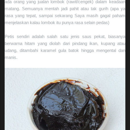
ada orang yang jualan lombok (rawit/cengek) dalam keadaan
matang. Semuanya mentah jadi pahit atau tak gurih (apa ya
rasa yang tepat, sampai sekarang Saya masih gagal paham
menjelaskan kalau lombok itu punya rasa selain pedas)
Petis sendiri adalah salah satu jenis saus pekat, biasanya
berwarna hitam yang diolah dari pindang ikan, kupang atau
udang, ditambahi karamel gula batok hingga mengental dan
manis.