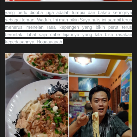
yang perlu dicoba juga adalah lumpia dan bakso keringnya
sebagai teman. Waduh. Ini mah bikin Saya nulis ini sambil terus
menerus menelan rasa kepengen yang bikin perut terus
berontak. Lihat saja cabe hijaunya yang kita bisa rasakan
kepedasannya. Hoaaaaaaah.