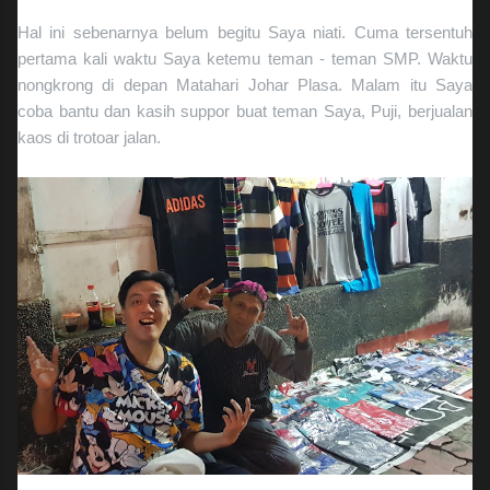
Hal ini sebenarnya belum begitu Saya niati. Cuma tersentuh
pertama kali waktu Saya ketemu teman - teman SMP. Waktu
nongkrong di depan Matahari Johar Plasa. Malam itu Saya
coba bantu dan kasih suppor buat teman Saya, Puji, berjualan
kaos di trotoar jalan.