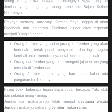
sering mengabaikan betapa beruntungnya Saya hidup di
Jember yang dengan gampang menikmati Sejuta Kuliner
Nikmatnya.
Efeknya memang
Amazing!.
Setelah Saya unggah di akun
Facebook dan Instagram. Penikmat kuliner akan terpecah
menjadi 3 bagian besar.
Orang Jember yang sudah jarang ke Jember yang akan
berteriak - teriak penuh penyesalan dan ingin segera
kembali untuk mencicipinya entah sempat atau tidak
Orang luar Jember yang akan mengerti jajanan apa yang
tersedia di Jember dan
Orang Jember sendiri yang baru tahu kalau ada
panganan itu di kotanya.
Paling tidak, beberapa tujuan Saya sudah tercapai. Yah, lebih
dari sekedar iming - iming.
Jember dan makanannya telah menjadi
destinasi wisata
Jember
, makanya sekarang
Jember makin rame.