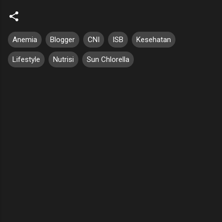
Anemia
Blogger
CNI
ISB
Kesehatan
Lifestyle
Nutrisi
Sun Chlorella
K
o
m
e
n
t
a
r