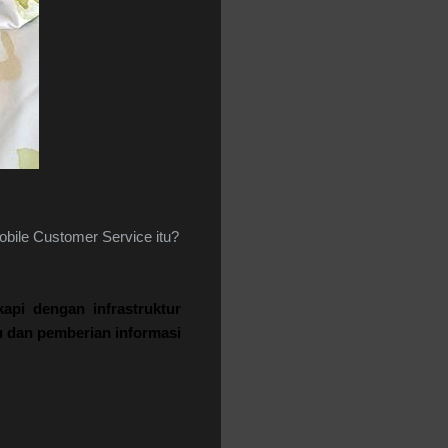
bile Customer Service itu?
kapi
dengan
infrastruktur
u
dan
pemberian
informasi