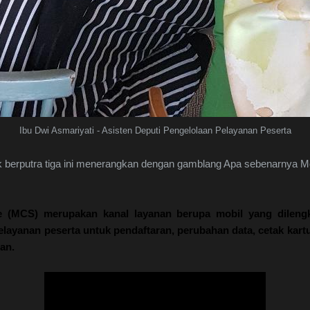
Ibu Dwi Asmariyati - Asisten Deputi Pengelolaan Pelayanan Peserta
k berputra tiga ini menerangkan dengan gamblang Apa sebenarnya Mo
ce (MCS)
merupakan
kanal
layanan
berupa
mobil
yang
dileng
elayanan
peserta
untuk
pendaftaran
,
perubahan
data,
cetak
kart
an.