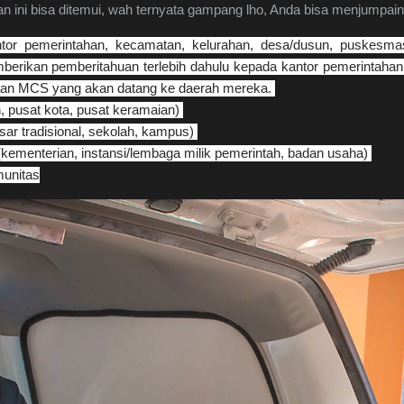
n ini bisa ditemui, wah ternyata gampang lho, Anda bisa menjumpain
tor pemerintahan, kecamatan, kelurahan, desa/dusun, puskesmas
erikan pemberitahuan terlebih dahulu kepada kantor pemerintaha
aan MCS yang akan datang ke daerah mereka.
n, pusat kota, pusat keramaian)
sar tradisional, sekolah, kampus)
kementerian, instansi/lembaga milik pemerintah, badan usaha)
unitas