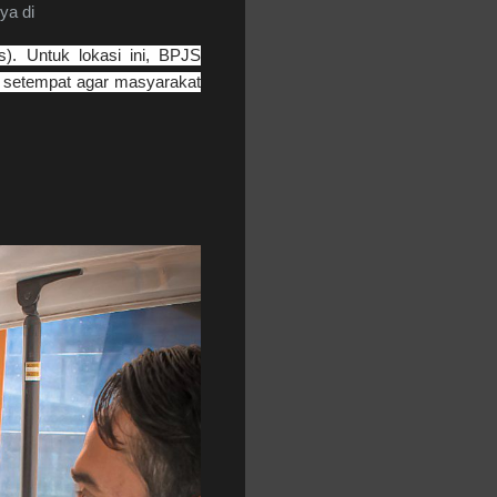
ya di
). Untuk lokasi ini, BPJS
n setempat agar masyarakat