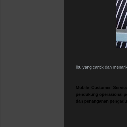
Ibu yang cantik dan menari
Mobile Customer Servi
pendukung
operasional
p
dan
penanganan
pengadu