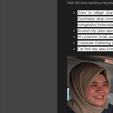
Nah dimana nantinya layana
Goes to village
(kan
Kesehatan akan memb
mengetahui keberad
Around city
(alun-alu
Hi customer
(mall, pa
Corporate Gathering
(
Car free day
atau kom