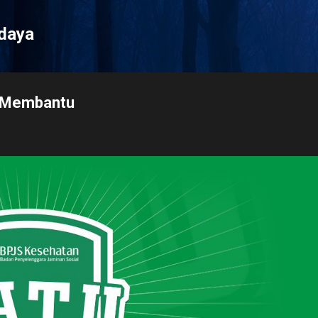
Langsung ke konten utama
udaya
p Membantu