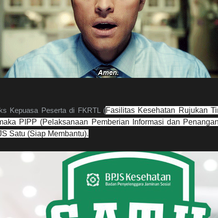
eks Kepuasa Peserta di FKRTL (
Fasilitas Kesehatan Rujukan Ti
maka PIPP (
Pelaksanaan Pemberian Informasi dan Penanga
JS Satu (Siap Membantu).